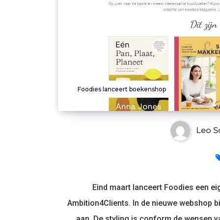
Foodies lanceert boekenshop
Leo S
Eind maart lanceert Foodies een e
Ambition4Clients. In de nieuwe webshop 
aan. De styling is conform de wensen v