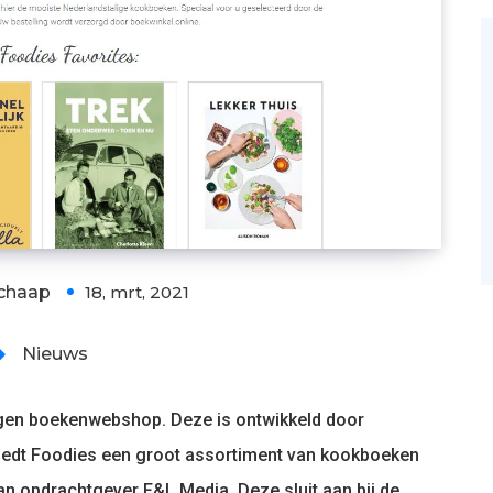
chaap
18, mrt, 2021
Nieuws
igen boekenwebshop. Deze is ontwikkeld door
biedt Foodies een groot assortiment van kookboeken
an opdrachtgever F&L Media. Deze sluit aan bij de